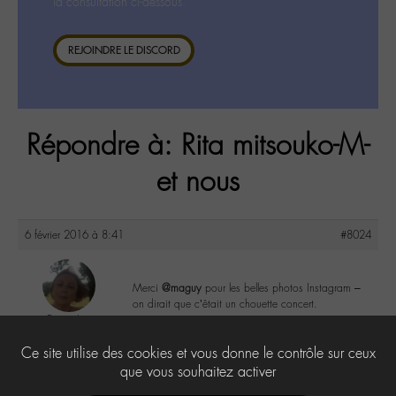
la consultation ci-dessous.
REJOINDRE LE DISCORD
Répondre à: Rita mitsouko-M-
et nous
6 février 2016 à 8:41
#8024
Merci
@maguy
pour les belles photos Instagram –
on dirait que c’êtait un chouette concert.
DonnaL
@donnal
1
Ce site utilise des cookies et vous donne le contrôle sur ceux
Labohémien
596 messages
que vous souhaitez activer