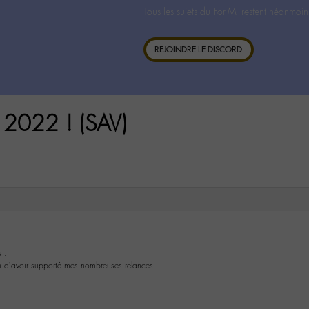
Tous les sujets du For-M- restent néanmoin
REJOINDRE LE DISCORD
2022 ! (SAV)
 .
 d’avoir supporté mes nombreuses relances .