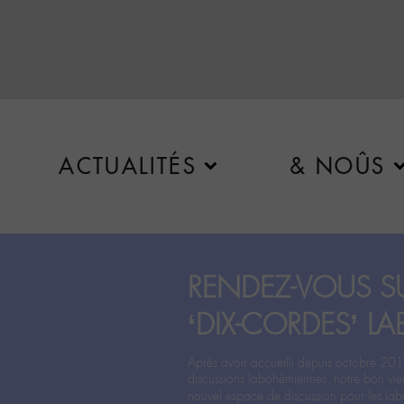
ACTUALITÉS
& NOÛS
RENDEZ-VOUS SU
‘DIX-CORDES’ LA
Après avoir accueilli depuis octobre 201
discussions labohémiennes, notre bon vie
nouvel espace de discussion pour les labo