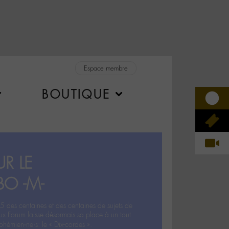
Espace membre
BOUTIQUE
R LE
BO -M-
5 des centaines et des centaines de sujets de
ux Forum laisse désormais sa place à un tout
hémien‧ne‧s: le « Dix-cordes ».