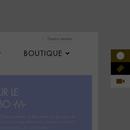
Espace membre
BOUTIQUE
R LE
BO -M-
5 des centaines et des centaines de sujets de
ux Forum laisse désormais sa place à un tout
hémien‧ne‧s: le « Dix-cordes ».