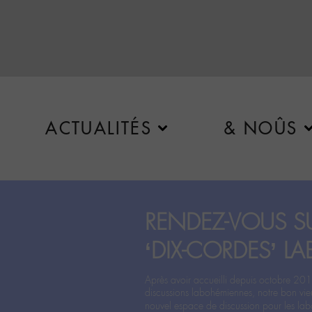
ACTUALITÉS
& NOÛS
RENDEZ-VOUS SU
‘DIX-CORDES’ LA
Après avoir accueilli depuis octobre 201
discussions labohémiennes, notre bon vie
nouvel espace de discussion pour les labo