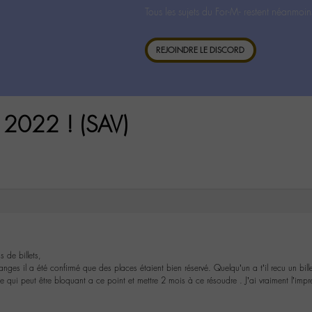
Tous les sujets du For-M- restent néanmoin
REJOINDRE LE DISCORD
2022 ! (SAV)
s de billets,
es il a été confirmé que des places étaient bien réservé. Quelqu’un a t’il recu un billet
 qui peut être bloquant a ce point et mettre 2 mois à ce résoudre . J’ai vraiment l’impres