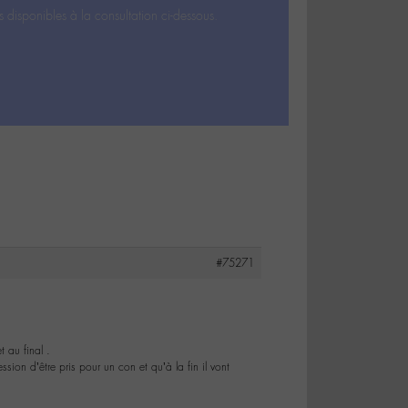
s disponibles à la consultation ci-dessous.
#75271
 au final .
sion d’être pris pour un con et qu’à la fin il vont