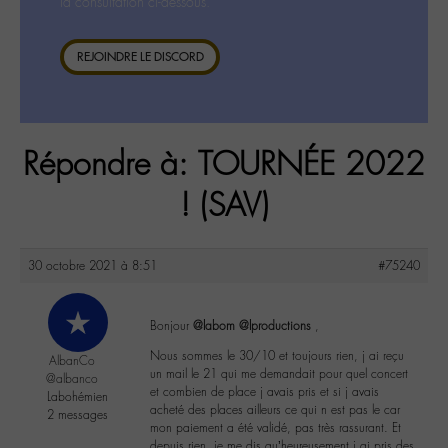
la consultation ci-dessous.
REJOINDRE LE DISCORD
Répondre à: TOURNÉE 2022
! (SAV)
30 octobre 2021 à 8:51
#75240
Bonjour
@labom
@lproductions
,
Nous sommes le 30/10 et toujours rien, j ai reçu
AlbanCo
un mail le 21 qui me demandait pour quel concert
@albanco
et combien de place j avais pris et si j avais
Labohémien
acheté des places ailleurs ce qui n est pas le car
2 messages
mon paiement a été validé, pas très rassurant. Et
depuis rien, je me dis qu’heureusement j ai pris des