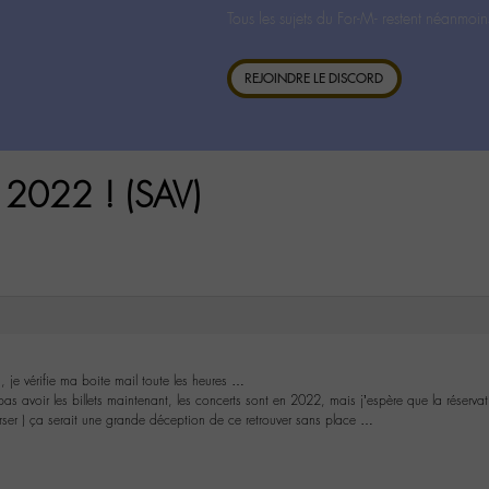
Tous les sujets du For-M- restent néanmoin
REJOINDRE LE DISCORD
2022 ! (SAV)
 je vérifie ma boite mail toute les heures …
as avoir les billets maintenant, les concerts sont en 2022, mais j’espère que la réserva
rser ) ça serait une grande déception de ce retrouver sans place …