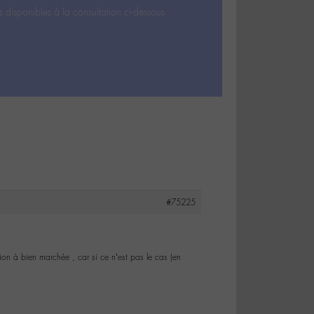
s disponibles à la consultation ci-dessous.
#75225
tion à bien marchée , car si ce n’est pas le cas (en