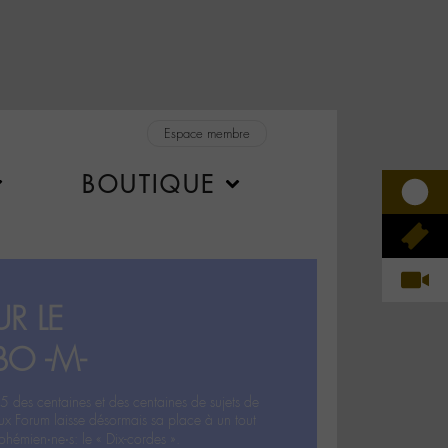
Espace membre
BOUTIQUE
R LE
BO -M-
5 des centaines et des centaines de sujets de
ux Forum laisse désormais sa place à un tout
hémien‧ne‧s: le « Dix-cordes ».