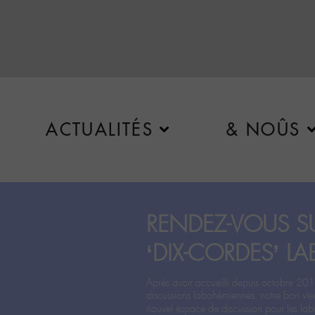
ACTUALITÉS
& NOÛS
RENDEZ-VOUS SU
‘DIX-CORDES’ LA
Après avoir accueilli depuis octobre 201
discussions labohémiennes, notre bon vie
nouvel espace de discussion pour les labo