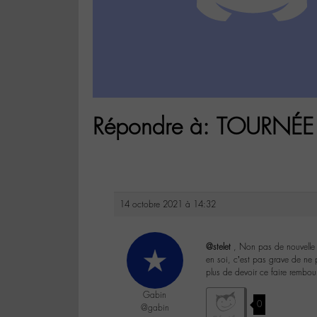
Répondre à: TOURNÉE 
14 octobre 2021 à 14:32
@stelet
, Non pas de nouvelle ,
en soi, c’est pas grave de ne p
plus de devoir ce faire rembou
Gabin
0
@gabin