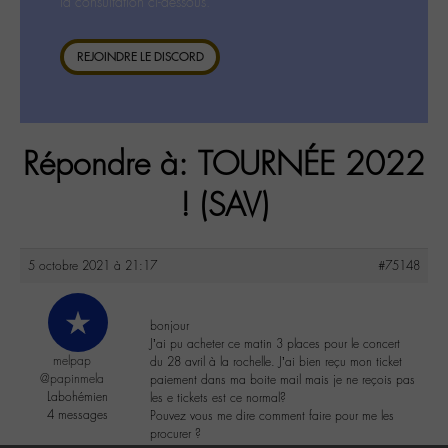
la consultation ci-dessous.
REJOINDRE LE DISCORD
Répondre à: TOURNÉE 2022
! (SAV)
5 octobre 2021 à 21:17
#75148
bonjour
J’ai pu acheter ce matin 3 places pour le concert
melpap
du 28 avril à la rochelle. J’ai bien reçu mon ticket
@papinmela
paiement dans ma boite mail mais je ne reçois pas
Labohémien
les e tickets est ce normal?
4 messages
Pouvez vous me dire comment faire pour me les
procurer ?