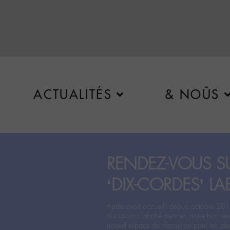
ACTUALITÉS
& NOÛS
RENDEZ-VOUS SU
‘DIX-CORDES’ LA
Après avoir accueilli depuis octobre 201
discussions labohémiennes, notre bon vie
nouvel espace de discussion pour les labo