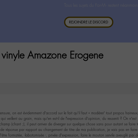
Tous les sujets du For-M- restent néanmoin
REJOINDRE LE DISCORD
 vinyle Amazone Erogene
nsure, on est évidemment d’accord sur le fait qu’il faut « modérer’ tout propos haineu
 qui veillent au grain, mais qu’en est-il de l’expression d’opinion, du ressenti ? On n’
amp (chant ;), il peut arriver de diverger sur quelque chose sans pour autant se faire 
de réponse par rapport au changement de titre de ma publication, je vais pas en fair
d’être formatée, -labotomisée -, privée d’expression, faire le mouton servile aveuglé par