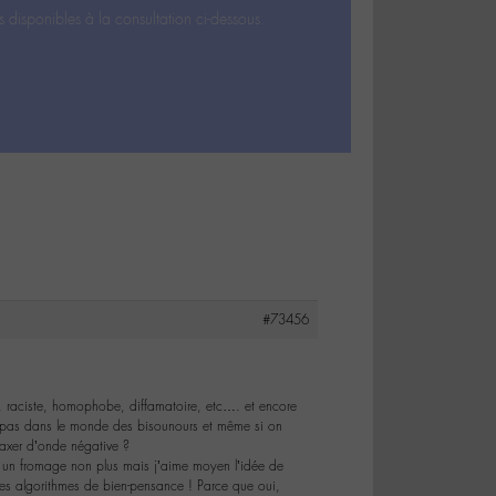
s disponibles à la consultation ci-dessous.
#73456
x, raciste, homophobe, diffamatoire, etc…. et encore
est pas dans le monde des bisounours et même si on
taxer d’onde négative ?
e un fromage non plus mais j’aime moyen l’idée de
 des algorithmes de bien-pensance ! Parce que oui,