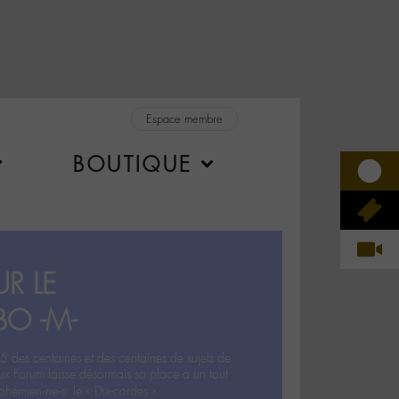
Espace membre
BOUTIQUE
R LE
BO -M-
5 des centaines et des centaines de sujets de
ux Forum laisse désormais sa place à un tout
hémien‧ne‧s: le « Dix-cordes ».