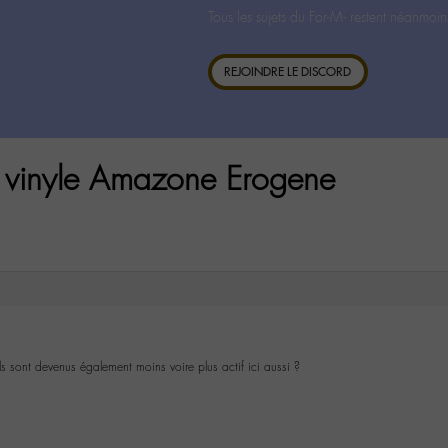
Tous les sujets du For-M- restent néanmoin
REJOINDRE LE DISCORD
 vinyle Amazone Erogene
 sont devenus également moins voire plus actif ici aussi ?