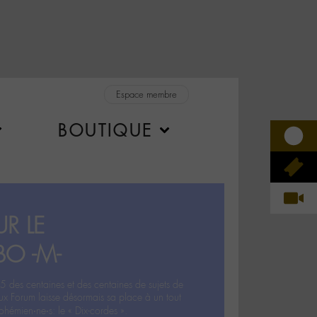
Espace membre
BOUTIQUE
R LE
BO -M-
5 des centaines et des centaines de sujets de
ux Forum laisse désormais sa place à un tout
hémien‧ne‧s: le « Dix-cordes ».