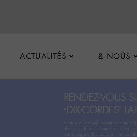
ACTUALITÉS
& NOÛS
RENDEZ-VOUS SU
‘DIX-CORDES’ LA
Après avoir accueilli depuis octobre 201
discussions labohémiennes, notre bon vie
nouvel espace de discussion pour les labo