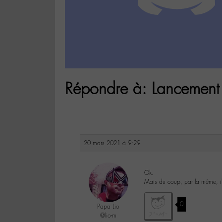
Répondre à: Lancement
20 mars 2021 à 9:29
Ok.
Mais du coup, par la même, ils
0
Papa Lio
@lio-m