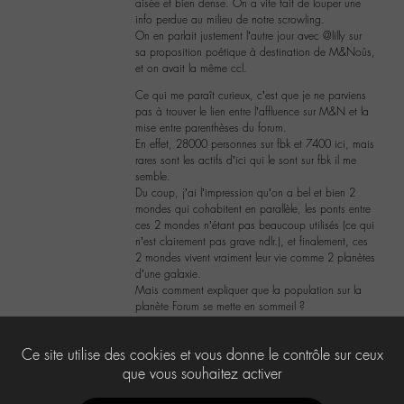
aisée et bien dense. On a vite fait de louper une
info perdue au milieu de notre scrowling.
On en parlait justement l’autre jour avec @lilly sur
sa proposition poétique à destination de M&Noûs,
et on avait la même ccl.
Ce qui me paraît curieux, c’est que je ne parviens
pas à trouver le lien entre l’affluence sur M&N et la
mise entre parenthèses du forum.
En effet, 28000 personnes sur fbk et 7400 ici, mais
rares sont les actifs d’ici qui le sont sur fbk il me
semble.
Du coup, j’ai l’impression qu’on a bel et bien 2
mondes qui cohabitent en parallèle, les ponts entre
ces 2 mondes n’étant pas beaucoup utilisés (ce qui
n’est clairement pas grave ndlr.), et finalement, ces
2 mondes vivent vraiment leur vie comme 2 planètes
d’une galaxie.
Mais comment expliquer que la population sur la
planète Forum se mette en sommeil ?
0
Ce site utilise des cookies et vous donne le contrôle sur ceux
que vous souhaitez activer