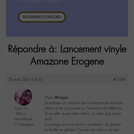
la consultation ci-dessous.
REJOINDRE LE DISCORD
Répondre à: Lancement vinyle
Amazone Erogene
20 mars 2021 à 8:52
#73389
Merci
@maguy
.
Je partage ton analyse des conséquences de Lettre
Papa Lio
Infinie et de sa tournée sur l’évolution de M&Noûs.
@lio-m
Et en effet, avant Lettre infinie, j’y étais bcp moins
Labohémien
actif.
17 messages
Je partage aussi ta vision « sociétale » du groupe
et de fbk en général. L’accès aux infos y est plus