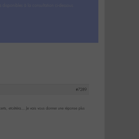
s disponibles à la consultation ci-dessous.
#7289
ncerts, etcétéra… Je vais vous donner une réponse plus