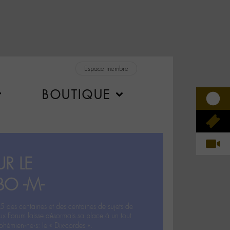
Espace membre
BOUTIQUE
R LE
BO -M-
5 des centaines et des centaines de sujets de
ux Forum laisse désormais sa place à un tout
hémien‧ne‧s: le « Dix-cordes ».