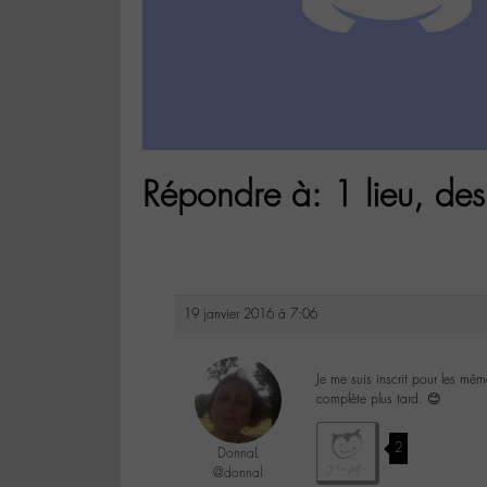
Répondre à: 1 lieu, de
19 janvier 2016 à 7:06
Je me suis inscrit pour les mê
complète plus tard. 😊
2
DonnaL
@donnal