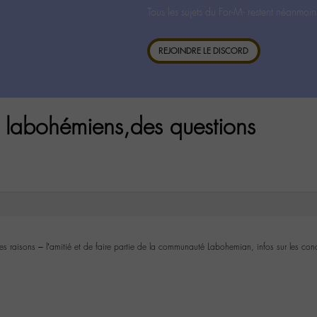
Tous les sujets du For-M- restent néanmoin
REJOINDRE LE DISCORD
s labohémiens,des questions
mes raisons – l’amitié et de faire partie de la communauté Labohemian, infos sur les co