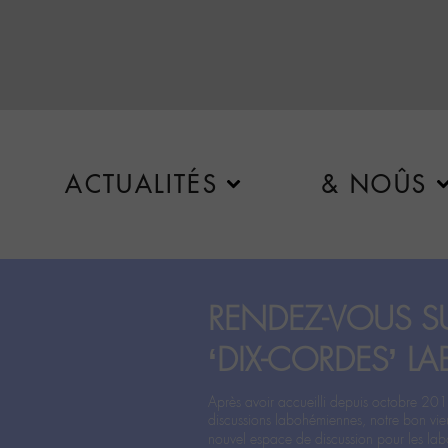
ACTUALITÉS
& NOÛS
RENDEZ-VOUS SU
‘DIX-CORDES’ LA
Après avoir accueilli depuis octobre 201
discussions labohémiennes, notre bon vie
nouvel espace de discussion pour les labo