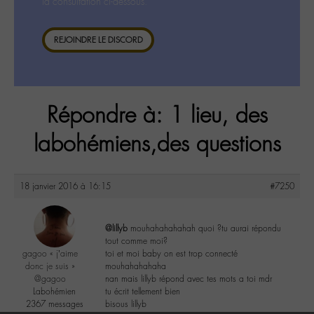
la consultation ci-dessous.
REJOINDRE LE DISCORD
Répondre à: 1 lieu, des
labohémiens,des questions
18 janvier 2016 à 16:15
#7250
@lillyb
mouhahahahahah quoi ?tu aurai répondu
tout comme moi?
gagoo « j’aime
toi et moi baby on est trop connecté
donc je suis »
mouhahahahaha
@gagoo
nan mais lillyb répond avec tes mots a toi mdr
Labohémien
tu écrit tellement bien
2367 messages
bisous lillyb