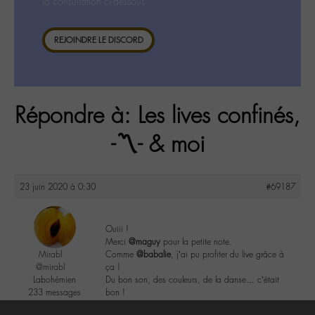
la consultation ci-dessous.
REJOINDRE LE DISCORD
Répondre à: Les lives confinés,
-〽️- & moi
23 juin 2020 à 0:30
#69187
Ouiii !
Merci
@maguy
pour la petite note.
Mirabl
Comme
@babalie
, j’ai pu profiter du live grâce à
@mirabl
ça !
Labohémien
Du bon son, des couleurs, de la danse… c’était
233 messages
bon !