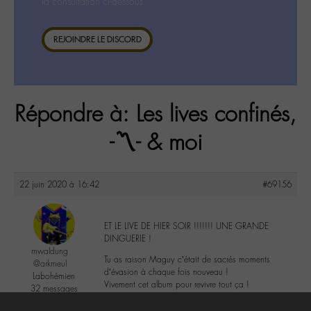
la consultation ci-dessous.
REJOINDRE LE DISCORD
Répondre à: Les lives confinés,
-〽️- & moi
22 juin 2020 à 16:42
#69156
ET LE LIVE DE HIER SOIR !!!!!!! UNE GRANDE
DINGUERIE !
mwaldung
Tu as raison Maguy c’était de sacrés moments
@arkmeul
d’évasion à chaque fois nouveau !
Labohémien
Vivement cet album pour revivre tout ça !
32 messages