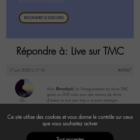
la consultation ci-dessous.
REJOINDRE LE DISCORD
Répondre à: Live sur TMC
17 juin 2020 à 17:10
#69067
Alors
@mankipik
j’ai l’enregistrement du show TMC
gravé sur DVD mais pour des raisons de droits
Lilly
d’auteur je sais pas trop si je peux partager…
@lillyb
Labohémien
0
Ce site utilise des cookies et vous donne le contrôle sur ceux
948 messages
que vous souhaitez activer
Tout accepter