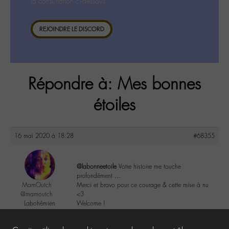
la consultation ci-dessous.
REJOINDRE LE DISCORD
Répondre à: Mes bonnes
étoiles
16 mai 2020 à 18:28
#68355
@labonneetoile
Votre histoire me touche
profondément …
MamOutch
Merci et bravo pour ce courage & cette mise à nu
@mamoutch
<3
Labohémien
Welcome !
151 messages
0