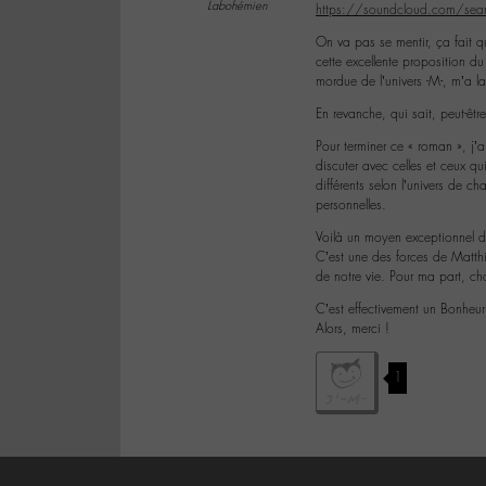
Labohémien
https://soundcloud.com/sea
On va pas se mentir, ça fait q
cette excellente proposition 
mordue de l’univers -M-, m’a lan
En revanche, qui sait, peut-êtr
Pour terminer ce « roman », j’a
discuter avec celles et ceux q
différents selon l’univers de c
personnelles.
Voilà un moyen exceptionnel d’
C’est une des forces de Matt
de notre vie. Pour ma part, c
C’est effectivement un Bonheur
Alors, merci !
1