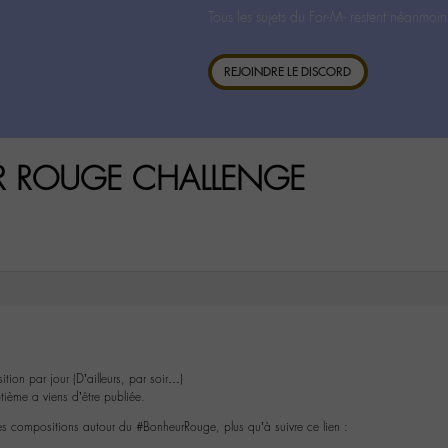
Tous les sujets du For-M- restent néanmoin
REJOINDRE LE DISCORD
UR ROUGE CHALLENGE
tion par jour (D’ailleurs, par soir…)
tième a viens d’être publiée.
 ces compositions autour du #BonheurRouge, plus qu’à suivre ce lien :