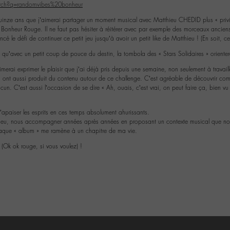
rch?q=randomvibes%20bonheur
uinze ans que j’aimerai partager un moment musical avec Matthieu CHEDID plus « privilé
du Bonheur Rouge. Il ne faut pas hésiter à réitérer avec par exemple des morceaux anci
cé le défi de continuer ce petit jeu jusqu’à avoir un petit like de Matthieu ! (En soit, ce
e qu’avec un petit coup de pouce du destin, la tombola des « Stars Solidaires » orientera
imerai exprimer le plaisir que j’ai déjà pris depuis une semaine, non seulement à travaille
ui ont aussi produit du contenu autour de ce challenge. C’est agréable de découvrir com
hacun. C’est aussi l’occasion de se dire « Ah, ouais, c’est vrai, on peut faire ça, bien v
apaiser les esprits en ces temps absolument ahurissants.
hieu, nous accompagner années après années en proposant un contexte musical que n
haque « album » me ramène à un chapitre de ma vie.
 (Ok ok rouge, si vous voulez) !