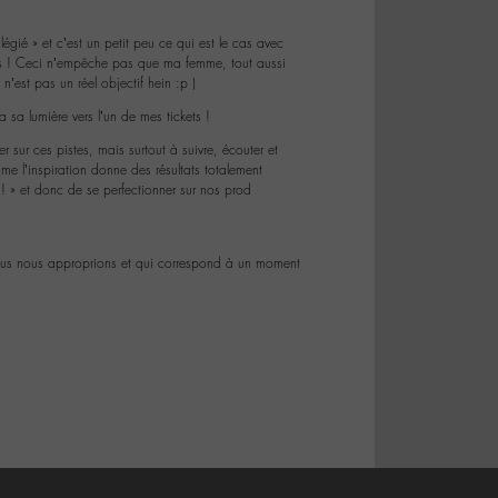
gié » et c’est un petit peu ce qui est le cas avec
ens ! Ceci n’empêche pas que ma femme, tout aussi
 n’est pas un réel objectif hein :p )
 sa lumière vers l’un de mes tickets !
r sur ces pistes, mais surtout à suivre, écouter et
me l’inspiration donne des résultats totalement
u ! » et donc de se perfectionner sur nos prod
ous nous approprions et qui correspond à un moment