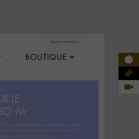
Espace membre
BOUTIQUE
R LE
BO -M-
5 des centaines et des centaines de sujets de
ux Forum laisse désormais sa place à un tout
hémien‧ne‧s: le « Dix-cordes ».