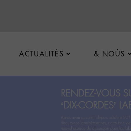
ACTUALITÉS
& NOÛS
RENDEZ-VOUS SU
‘DIX-CORDES’ LA
Après avoir accueilli depuis octobre 201
discussions labohémiennes, notre bon vie
nouvel espace de discussion pour les labo