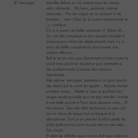
47 messages
travailler dehors ou via internet pour les navires
selon nécessité… Pêcheurs, portuaire, marine
nationale… Peu de cargos en ce moment ni de
bateliers….mais il faut qu ils soient opérationnels et
j y contribue
Ça m à permis de belles aventures cf. Marin M…
La c est très compliqué je dois souvent travailler à
distance pour limiter les déplacements mais il y a
aussi de belles cooperations pour trouver une
solution efficace…
Bref je ne me sens pas directement en lutte contre le
covid mais plutôt en résistance pour permettre à
des professionnels d assurer des missions
importantes.
Aller pêcher, remorquer, permettre à un gros machin
très atteint par le covid de repartir… Résister résister
et même mieux… Mettre à l eau en profitant de l
unique marée possible pour ne pas retarder l arrivée
d une belle piscine à Paris dans plusieurs mois… Et
tant encore. Que des défis techniques un peu oufs
car on refuse de laisser tout se bloquer et d
abandonner. Tout ça en prenant d infinis pieds de
pilote (précautions) pour ne pas etre un sale relai…
Pas simple.
Et plein de défaites aussi car on doit aussi dire non