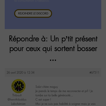
la consultation ci-dessous.
REJOINDRE LE DISCORD
Répondre à: Un p’tit présent
pour ceux qui sortent bosser
…
26 avril 2020 à 12:34
#67511
Salut chère maguy
Je prends le temps de me reconnecter et pif ! Je
Thibault
tombe sur ta belle générosité…
@henrithibaldus
C est super !
Labohémien
Moi je ne suis pas habilité à soigner mais je vais