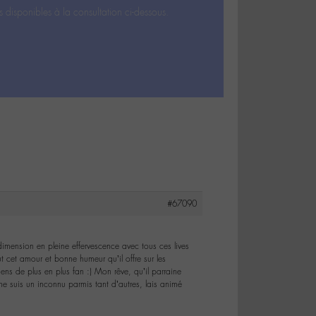
s disponibles à la consultation ci-dessous.
#67090
dimension en pleine effervescence avec tous ces lives
 cet amour et bonne humeur qu’il offre sur les
ens de plus en plus fan :) Mon rêve, qu’il parraine
e suis un inconnu parmis tant d’autres, lais animé