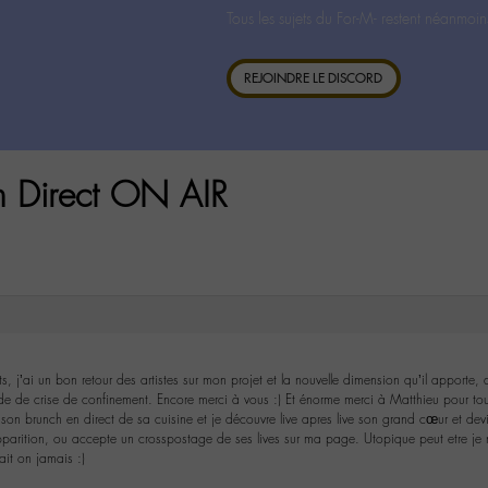
Tous les sujets du For-M- restent néanmoin
REJOINDRE LE DISCORD
n Direct ON AIR
 j’ai un bon retour des artistes sur mon projet et la nouvelle dimension qu’il apporte, 
e de crise de confinement. Encore merci à vous :) Et énorme merci à Matthieu pour tout
 son brunch en direct de sa cuisine et je découvre live apres live son grand cœur et devi
parition, ou accepte un crosspostage de ses lives sur ma page. Utopique peut etre je n
ait on jamais :)