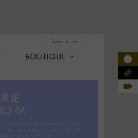
Espace membre
BOUTIQUE
R LE
BO -M-
5 des centaines et des centaines de sujets de
ux Forum laisse désormais sa place à un tout
hémien‧ne‧s: le « Dix-cordes ».