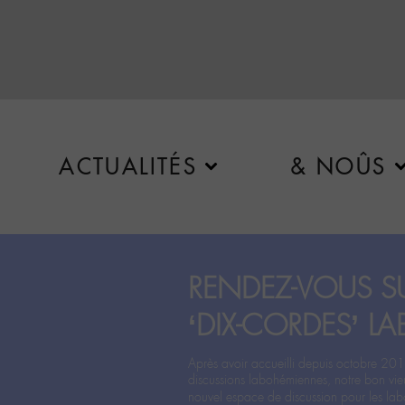
ACTUALITÉS
& NOÛS
RENDEZ-VOUS SU
‘DIX-CORDES’ LA
Après avoir accueilli depuis octobre 201
discussions labohémiennes, notre bon vie
nouvel espace de discussion pour les labo