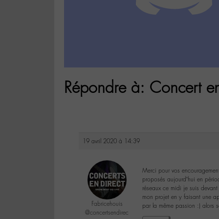
Répondre à: Concert e
19 avril 2020 à 14:39
Merci pour vos encouragements,
proposés aujourd’hui en périod
réseaux ce midi je suis devant
mon projet en y faisant une ap
Fabricehouis
par la même passion :) alors s
@concertsendirec