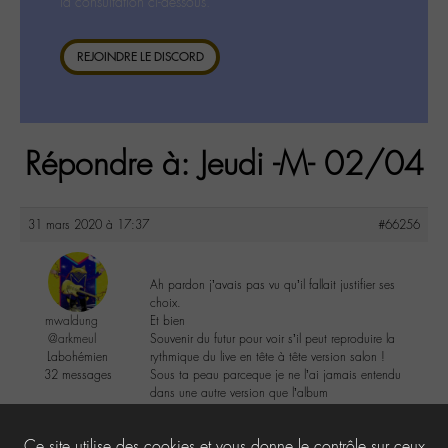
la consultation ci-dessous.
REJOINDRE LE DISCORD
Répondre à: Jeudi -M- 02/04
31 mars 2020 à 17:37
#66256
Ah pardon j’avais pas vu qu’il fallait justifier ses
choix.
mwaldung
Et bien
@arkmeul
Souvenir du futur pour voir s’il peut reproduire la
Labohémien
rythmique du live en tête à tête version salon !
32 messages
Sous ta peau parceque je ne l’ai jamais entendu
dans une autre version que l’album
3
Ce site utilise des cookies et vous donne le contrôle sur ceux