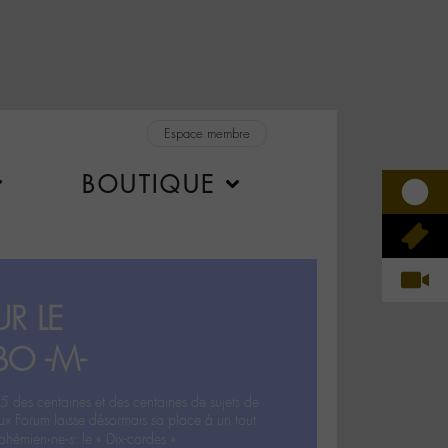
Espace membre
BOUTIQUE
R LE
BO -M-
5 des centaines et des centaines de sujets de
ux Forum laisse désormais sa place à un tout
hémien‧ne‧s: le « Dix-cordes ».