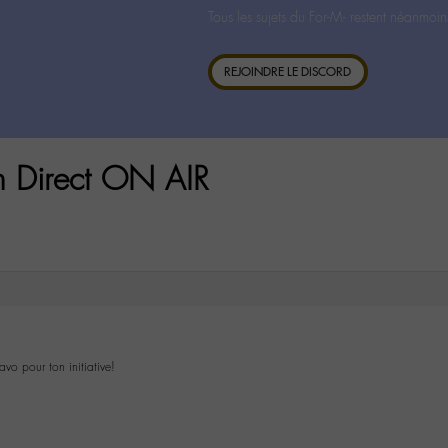
Tous les sujets du For-M- restent néanmoin
REJOINDRE LE DISCORD
n Direct ON AIR
vo pour ton initiative!