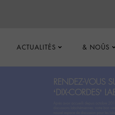
ACTUALITÉS
& NOÛS
RENDEZ-VOUS SU
‘DIX-CORDES’ LA
Après avoir accueilli depuis octobre 201
discussions labohémiennes, notre bon vie
nouvel espace de discussion pour les labo