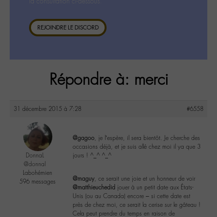
la consultation ci-dessous.
REJOINDRE LE DISCORD
Répondre à: merci
31 décembre 2015 à 7:28
#6558
@gagoo
, je l’espère, il sera bientôt. Je cherche des
occasions déjà, et je suis allé chez moi il ya que 3
DonnaL
jours ! ^_^ ^_^
@donnal
Labohémien
@maguy
, ce serait une joie et un honneur de voir
596 messages
@matthieuchedid
jouer à un petit date aux États-
Unis (ou au Canada) encore – si cette date est
près de chez moi, ce serait la cerise sur le gâteau !
Cela peut prendre du temps en raison de