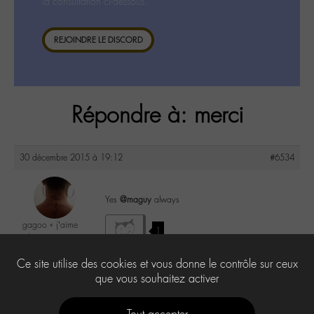
la consultation ci-dessous.
REJOINDRE LE DISCORD
Répondre à: merci
30 décembre 2015 à 19:12
#6534
Yes
@maguy
always
gagoo « j’aime
1
donc je suis »
@gagoo
Ce site utilise des cookies et vous donne le contrôle sur ceux
Labohémien
2367 messages
que vous souhaitez activer