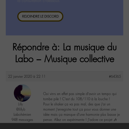
la consultation ci-dessous.
REJOINDRE LE DISCORD
Répondre à: La musique du
Labo – Musique collective
22 janvier 2020 à 22:11
#64365
Oui vin-s en effet pas simple d’avoir un tempo qui
tombe pile ! C’est du 108/110 à la louche !
Lilly
Pour le shaker ça va pas mal, des que j’ai un
@lillyb
moment j’enregistre tout ça pour vous donner une
Labohémien
idée mais ça manque d’une harmonie plus basse je
948 messages
pense. Allez on expérimente ! J’adore ce projet 🎶