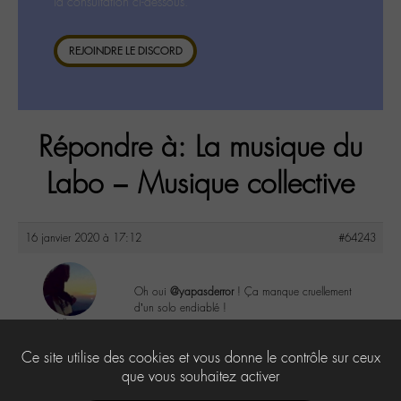
la consultation ci-dessous.
REJOINDRE LE DISCORD
Répondre à: La musique du
Labo – Musique collective
16 janvier 2020 à 17:12
#64243
Oh oui
@yapasderror
! Ça manque cruellement
d’un solo endiablé !
Lilly
@lillyb
1
Ce site utilise des cookies et vous donne le contrôle sur ceux
Labohémien
948 messages
que vous souhaitez activer