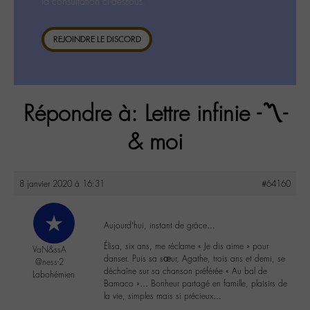
la consultation ci-dessous.
REJOINDRE LE DISCORD
Répondre à: Lettre infinie -〽️-
& moi
8 janvier 2020 à 16:31
#64160
Aujourd’hui, instant de grâce…
Élisa, six ans, me réclame « Je dis aime » pour
VaN&ssA
danser. Puis sa sœur, Agathe, trois ans et demi, se
@ness-2
déchaîne sur sa chanson préférée « Au bal de
Labohémien
Bamaco »… Bonheur partagé en famille, plaisirs de
la vie, simples mais si précieux…