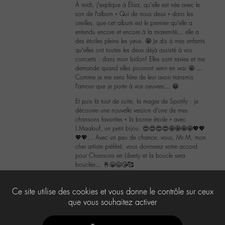
À midi, j’explique à Élisa, qu’elle est née avec le
son de l’album « Qui de nous deux » dans les
oreilles, que cet album est le premier qu’elle a
entendu encore et encore à la maternité… elle a
des étoiles pleins les yeux. 🤩 Je dis à mes enfants
qu’elles ont toutes les deux déjà assisté à vos
concerts : dans mon bidon! Elles sont ravies et me
demande quand elles pourront venir en vrai 🤩 …
Comme je me sens fière de leur avoir transmis
l’amour que je porte à vos oeuvres… 😁
Et puis là tout de suite, la magie de Spotify : je
découvre une nouvelle version d’une de mes
chansons favorites « la bonne étoile » avec
I.Maalouf, un petit bijou. 😍😍😍😍🤩🤩🤩🤩💖💖
💖💖… Avec un peu de chance, vous, Mr M, mon
cher artiste préféré, vous donnerez votre accord
pour Chansons en Liberty et la boucle sera
bouclée… 🤞😁😉😘🥰
2
Ce site utilise des cookies et vous donne le contrôle sur ceux
que vous souhaitez activer