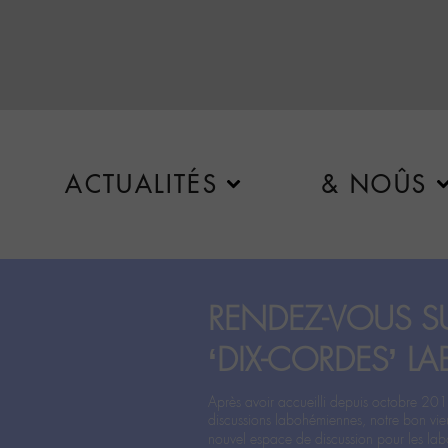
ACTUALITÉS
& NOÛS
RENDEZ-VOUS SU
‘DIX-CORDES’ LA
Après avoir accueilli depuis octobre 201
discussions labohémiennes, notre bon vie
nouvel espace de discussion pour les labo