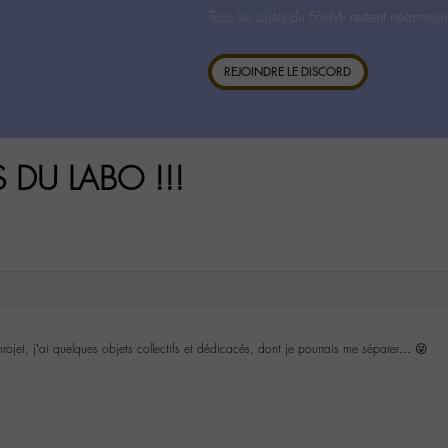
Tous les sujets du For-M- restent néanmoin
REJOINDRE LE DISCORD
S DU LABO !!!
projet, j’ai quelques objets collectifs et dédicacés, dont je pourrais me séparer… 😜