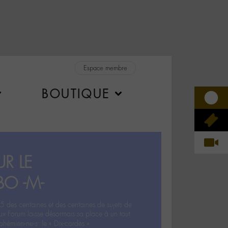
Espace membre
BOUTIQUE
R LE
BO -M-
5 des centaines et des centaines de sujets de
ux Forum laisse désormais sa place à un tout
hémien‧ne‧s: le « Dix-cordes ».