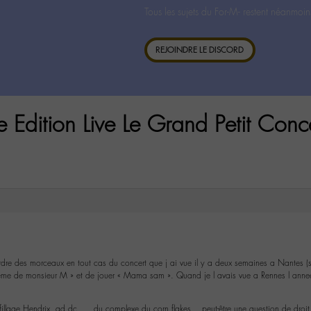
Tous les sujets du For-M- restent néanmoin
REJOINDRE LE DISCORD
ie Edition Live Le Grand Petit Conc
rdre des morceaux en tout cas du concert que j ai vue il y a deux semaines a Nantes (su
ême de monsieur M » et de jouer « Mama sam ». Quand je l avais vue a Rennes l annee de
fillage Hendrix, ad dc, … du complexe du corn flakes… peut-être une question de droit