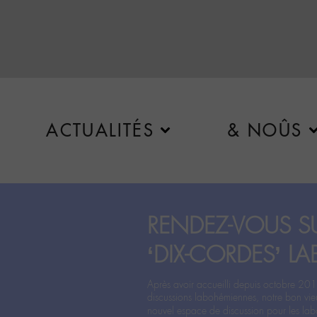
ACTUALITÉS
& NOÛS
RENDEZ-VOUS SU
‘DIX-CORDES’ LA
Après avoir accueilli depuis octobre 201
discussions labohémiennes, notre bon vie
nouvel espace de discussion pour les labo