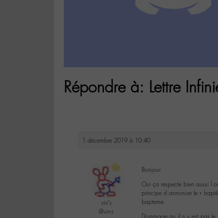
Répondre à: Lettre Infin
1 décembre 2019 à 10:40
Bonjour
Oui ça respecte bien aussi l o
principe d annoncer le « bapt
bapteme.
vin’s
@vin-s
Dommage qu il n y est pas le 