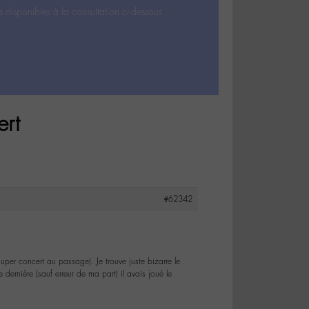
s disponibles à la consultation ci-dessous.
ert
#62342
per concert au passage). Je trouve juste bizarre le
rnière (sauf erreur de ma part) il avais joué le
.