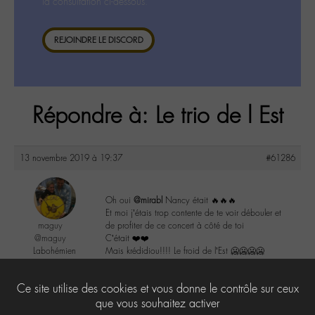
la consultation ci-dessous.
REJOINDRE LE DISCORD
Répondre à: Le trio de l Est
13 novembre 2019 à 19:37
#61286
Oh oui
@mirabl
Nancy était 🔥🔥🔥
Et moi j’étais trop contente de te voir débouler et
maguy
de profiter de ce concert à côté de toi
@maguy
C’était ❤️❤️
Labohémien
Mais krédidiou!!!! Le froid de l’Est 🥶🥶🥶🥶
3168 messages
0
Ce site utilise des cookies et vous donne le contrôle sur ceux
que vous souhaitez activer