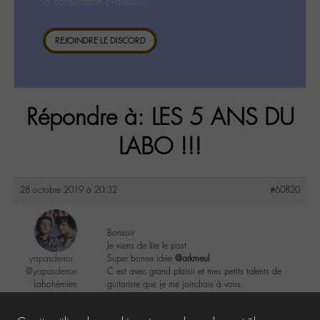
la consultation ci-dessous.
REJOINDRE LE DISCORD
Répondre à: LES 5 ANS DU
LABO !!!
28 octobre 2019 à 20:32
#60820
Bonsoir
Je viens de lire le post.
yapasderror
Super bonne idée
@arkmeul
@yapasderror
C est avec grand plaisir et mes petits talents de
Labohémien
guitariste que je me joindrais à vous.
183 messages
4