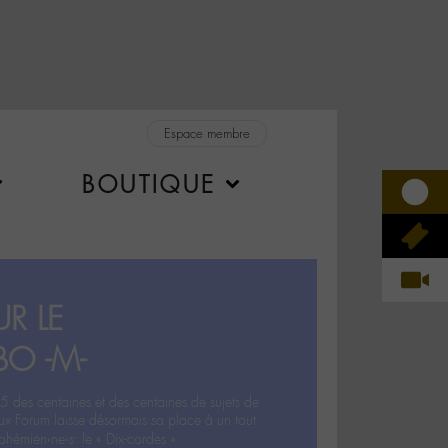
Espace membre
BOUTIQUE
R LE
BO -M-
5 des centaines et des centaines de sujets de
ux Forum laisse désormais sa place à un tout
hémien‧ne‧s: le « Dix-cordes ».