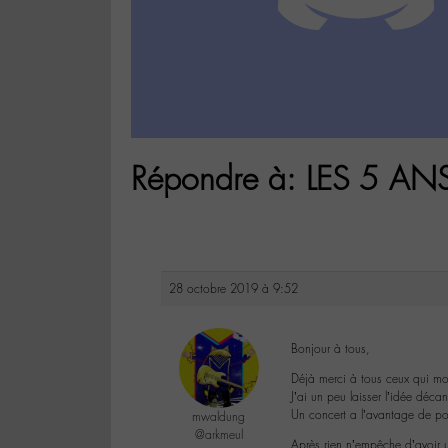
Répondre à: LES 5 AN
28 octobre 2019 à 9:52
Bonjour à tous,
Déjà merci à tous ceux qui mon
J’ai un peu laisser l’idée déca
Un concert a l’avantage de po
mwaldung
@arkmeul
Après rien n’empêche d’avoir 