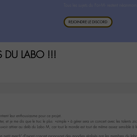
Tous les sujets du For-M- restent néanmoin
REJOINDRE LE DISCORD
S DU LABO !!!
trent leur enthousiasme pour ce projet.
nter, et je me dis que le truc le plus »simple » à gérer sera un concert avec les talents 
uvoir attirer au delà du Labo M, car tout le monde est tout de même assez sensible à 
un petit merch’ d’avant concert proposant des goodies réalisés par les membres du lab