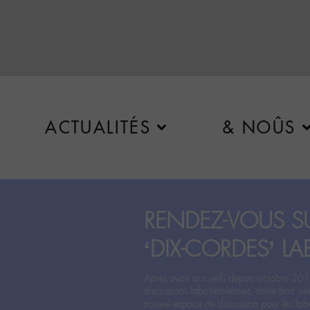
ACTUALITÉS
& NOÛS
RENDEZ-VOUS SU
‘DIX-CORDES’ LA
Après avoir accueilli depuis octobre 201
discussions labohémiennes, notre bon vie
nouvel espace de discussion pour les labo