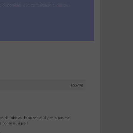
s disponibles à la consultation ci-dessous.
#60798
zicos du Labo M. Et on sait qu’il y en a pas mal.
la bonne musique !
o.