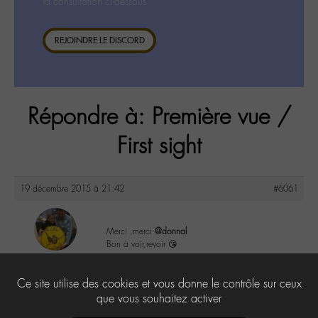
la consultation ci-dessous.
REJOINDRE LE DISCORD
Répondre à: Première vue /
First sight
19 décembre 2015 à 21:42
#6061
Merci ,merci
@donnal
Bon à voir,revoir 😘
maguy
@maguy
2
Ce site utilise des cookies et vous donne le contrôle sur ceux
Labohémien
3168 messages
que vous souhaitez activer