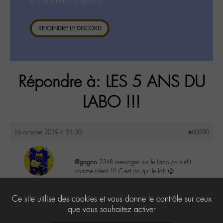
la consultation ci-dessous.
REJOINDRE LE DISCORD
Répondre à: LES 5 ANS DU
LABO !!!
16 octobre 2019 à 21:50
#60590
@gagoo
2348 messages sur le Labo ça suffit
comme talent !!! C’est ça qui le fait 😉
mwaldung
@arkmeul
4
Ce site utilise des cookies et vous donne le contrôle sur ceux
Labohémien
32 messages
que vous souhaitez activer