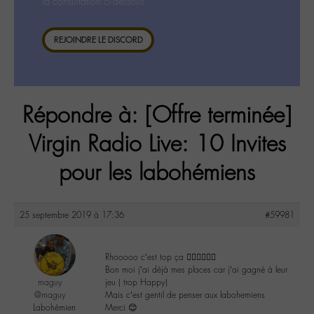
la consultation ci-dessous.
REJOINDRE LE DISCORD
Répondre à: [Offre terminée]
Virgin Radio Live: 10 Invites
pour les labohémiens
25 septembre 2019 à 17:36
#59981
Rhooooo c’est top ça 👍🏻👍🏻👍🏻
Bon moi j’ai déjà mes places car j’ai gagné à leur
maguy
jeu ( trop Happy)
@maguy
Mais c’est gentil de penser aux labohemiens
Labohémien
Merci 😊