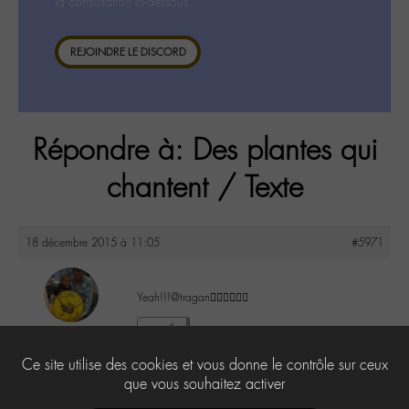
la consultation ci-dessous.
REJOINDRE LE DISCORD
Répondre à: Des plantes qui
chantent / Texte
18 décembre 2015 à 11:05
#5971
Yeah!!!@tragan👍🏼👍🏼👍🏼
maguy
1
@maguy
Ce site utilise des cookies et vous donne le contrôle sur ceux
Labohémien
3168 messages
que vous souhaitez activer