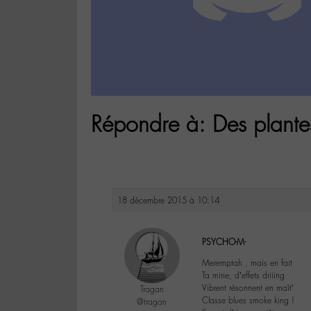
Répondre à: Des plantes
18 décembre 2015 à 10:14
PSYCHO-M-
Meremptah , mais en fait
Ta mine, d’effets driiing
Vibrent résonnent en maît’
Tragan
Classe blues smoke king !
@tragan