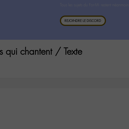
Tous les sujets du For-M- restent néanmoin
REJOINDRE LE DISCORD
 qui chantent / Texte