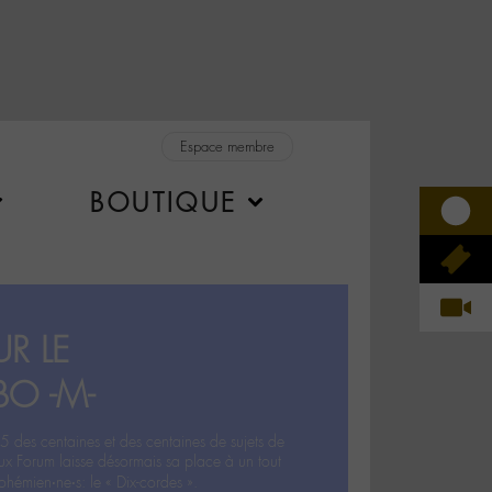
Espace membre
BOUTIQUE
R LE
BO -M-
5 des centaines et des centaines de sujets de
ux Forum laisse désormais sa place à un tout
hémien‧ne‧s: le « Dix-cordes ».