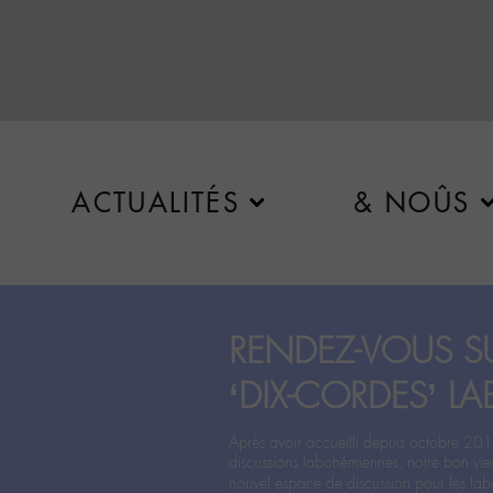
ACTUALITÉS
& NOÛS
RENDEZ-VOUS SU
‘DIX-CORDES’ LA
Après avoir accueilli depuis octobre 201
discussions labohémiennes, notre bon vie
nouvel espace de discussion pour les labo