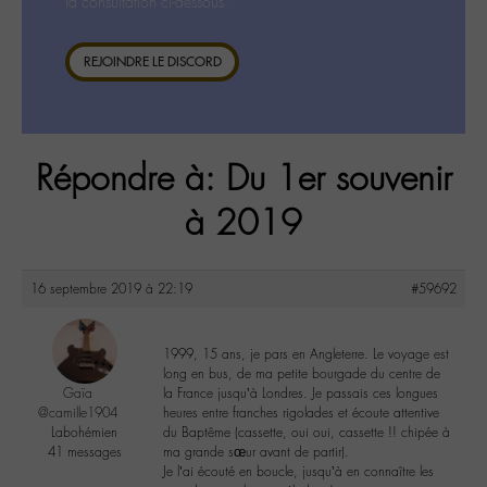
la consultation ci-dessous.
REJOINDRE LE DISCORD
Répondre à: Du 1er souvenir
à 2019
16 septembre 2019 à 22:19
#59692
1999, 15 ans, je pars en Angleterre. Le voyage est
long en bus, de ma petite bourgade du centre de
Gaïa
la France jusqu’à Londres. Je passais ces longues
@camille1904
heures entre franches rigolades et écoute attentive
Labohémien
du Baptême (cassette, oui oui, cassette !! chipée à
41 messages
ma grande sœur avant de partir).
Je l’ai écouté en boucle, jusqu’à en connaître les