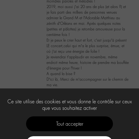
moindres paroles et mélodies !
2019, moi aussi j’ai 20 ans de plus (et alors ?) et
je fais parti des milliers de personnes venues
admirer le Grand M et l’Adorable Matthieu au
zénith d’Orléans en mai. Après quelques notes
(petites et pâlottes) je retombe amoureuse pour la
centième fois !
Et je peux le crier haut et fort, c’est jusqu’à présent
LE concert,celui qui m’a le plus surprise, émue, et
où j’ai reçu une énergie de folie !
Je reviendrai t’applaudir en novembre, même
endroit même heure, histoire de prendre ma bouffée
d’énergie pour l’hiver !
A quand la bise ?
D’ici là, Merci de m’accompagner sur le chemin de
ma vie.
2
Ce site utilise des cookies et vous donne le contrôle sur ceux
que vous souhaitez activer
Tout accepter