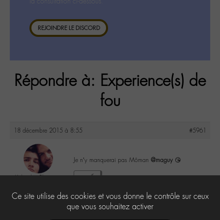
la consultation ci-dessous.
REJOINDRE LE DISCORD
Répondre à: Experience(s) de
fou
18 décembre 2015 à 8:55
#5961
Je n’y manquerai pas Môman
@maguy
😘
Kéké des Plages
2
@kelianabtc
Ce site utilise des cookies et vous donne le contrôle sur ceux
Labohémien
53 messages
que vous souhaitez activer