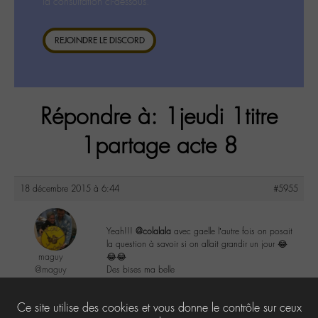
la consultation ci-dessous.
REJOINDRE LE DISCORD
Répondre à: 1jeudi 1titre
1partage acte 8
18 décembre 2015 à 6:44
#5955
Yeah!!!
@colalala
avec gaelle l’autre fois on posait
la question à savoir si on allait grandir un jour 😂
maguy
😂😂
@maguy
Des bises ma belle
Labohémien
3168 messages
1
Ce site utilise des cookies et vous donne le contrôle sur ceux