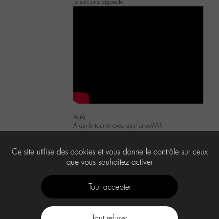
Je suis une cigarette
Voilà
À qui le tour et avec quel bijou????
2
Ce site utilise des cookies et vous donne le contrôle sur ceux
que vous souhaitez activer
Tout accepter
Tout refuser