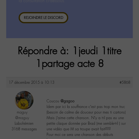
la consultation ci-dessous.
REJOINDRE LE DISCORD
Répondre à: 1jeudi 1titre
1partage acte 8
17 décembre 2015 à 10:13
#5868
Coucou
@gagoo
Idem par ici la souffrance c’est pas trop mon truc
maguy
(besoin de calme de douceur pour mes ti cartons)
@maguy
Mais j’aime cette chanson. N’y a t-il pas eu une
Labohémien
petite claque donnée par Brad (me semble-t-il ) sur
3168 messages
une vidéo que M sa troupe avait fait???
Pour moi ce sera une chanson des débuts