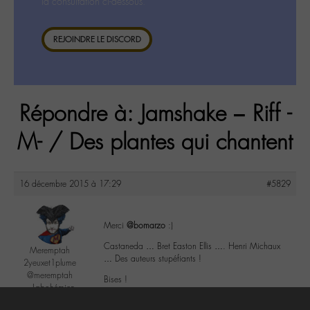
la consultation ci-dessous.
REJOINDRE LE DISCORD
Répondre à: Jamshake – Riff -
M- / Des plantes qui chantent
16 décembre 2015 à 17:29
#5829
Merci
@bomarzo
:)
Castaneda … Bret Easton Ellis …. Henri Michaux
Meremptah
… Des auteurs stupéfiants !
2yeuxet1plume
@meremptah
Bises !
Labohémien
196 messages