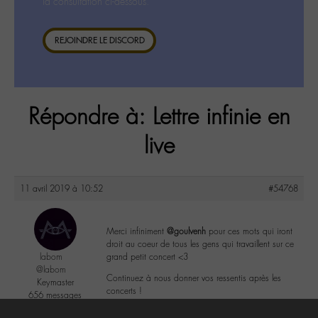
la consultation ci-dessous.
REJOINDRE LE DISCORD
Répondre à: Lettre infinie en
live
11 avril 2019 à 10:52
#54768
Merci infiniment
@goulvenh
pour ces mots qui iront
droit au coeur de tous les gens qui travaillent sur ce
labom
grand petit concert <3
@labom
Continuez à nous donner vos ressentis après les
Keymaster
concerts !
656 messages