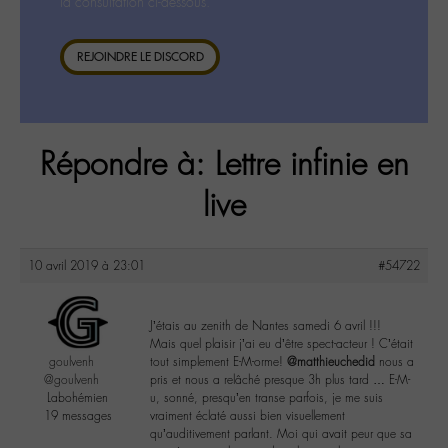
la consultation ci-dessous.
REJOINDRE LE DISCORD
Répondre à: Lettre infinie en
live
10 avril 2019 à 23:01
#54722
J’étais au zenith de Nantes samedi 6 avril !!!
Mais quel plaisir j’ai eu d’être spect-acteur ! C’était
goulvenh
tout simplement E-M-orme!
@matthieuchedid
nous a
@goulvenh
pris et nous a relâché presque 3h plus tard … E-M-
Labohémien
u, sonné, presqu’en transe parfois, je me suis
19 messages
vraiment éclaté aussi bien visuellement
qu’auditivement parlant. Moi qui avait peur que sa