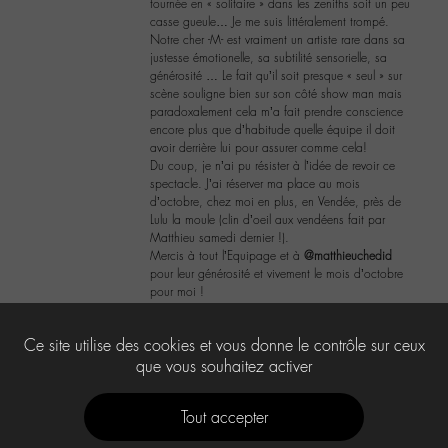
tournée en « solitaire » dans les zeniths soit un peu
casse gueule… Je me suis littéralement trompé.
Notre cher -M- est vraiment un artiste rare dans sa
justesse émotionelle, sa subtilité sensorielle, sa
générosité … Le fait qu’il soit presque « seul » sur
scène souligne bien sur son côté show man mais
paradoxalement cela m’a fait prendre conscience
encore plus que d’habitude quelle équipe il doit
avoir derrière lui pour assurer comme cela!
Du coup, je n’ai pu résister à l’idée de revoir ce
spectacle. J’ai réserver ma place au mois
d’octobre, chez moi en plus, en Vendée, près de
Lulu la moule (clin d’oeil aux vendéens fait par
Matthieu samedi dernier !).
Mercis à tout l’Equipage et à
@matthieuchedid
pour leur générosité et vivement le mois d’octobre
pour moi !
8
Ce site utilise des cookies et vous donne le contrôle sur ceux
que vous souhaitez activer
Tout accepter