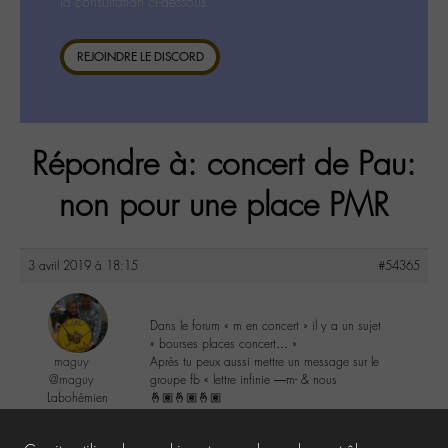
la consultation ci-dessous.
REJOINDRE LE DISCORD
Répondre à: concert de Pau:
non pour une place PMR
3 avril 2019 à 18:15
#54365
Dans le forum « m en concert » il y a un sujet
« bourses places concert… »
maguy
Après tu peux aussi mettre un message sur le
@maguy
groupe fb « lettre infinie —m- & nous
Labohémien
🤞🏽🤞🏽🤞🏽
3168 messages
0