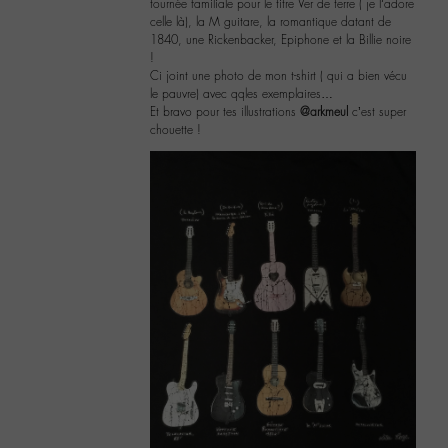
tournée familiale pour le titre Ver de terre ( je l’adore
celle là), la M guitare, la romantique datant de
1840, une Rickenbacker, Epiphone et la Billie noire
!
Ci joint une photo de mon t-shirt ( qui a bien vécu
le pauvre) avec qqles exemplaires…
Et bravo pour tes illustrations
@arkmeul
c’est super
chouette !