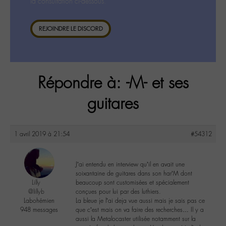
la consultation ci-dessous.
REJOINDRE LE DISCORD
Répondre à: -M- et ses
guitares
1 avril 2019 à 21:54
#54312
J’ai entendu en interview qu’il en avait une
soixantaine de guitares dans son har’M dont
Lilly
beaucoup sont customisées et spécialement
@lillyb
conçues pour lui par des luthiers.
Labohémien
La bleue je l’ai deja vue aussi mais je sais pas ce
948 messages
que c’est mais on va faire des recherches… Il y a
aussi la Metalocaster utilisée notamment sur la