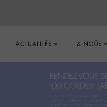
ACTUALITÉS
& NOÛS
RENDEZ-VOUS SU
‘DIX-CORDES’ LA
Après avoir accueilli depuis octobre 201
discussions labohémiennes, notre bon vie
nouvel espace de discussion pour les labo