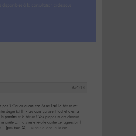
s disponibles à la consultation ci-dessous.
#54218
us pas ? Car en aucun cas M ne l ai! La bêtise est
r degré ici !!! « Les cons ça osent tout et c est à
 le paraître et la bêtise ! Vos propos m ont choqué
e m arrête … mais reste révolte contre cet agression !
nt …(pas tous 😉)….surtout quand je lie ces