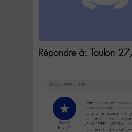
Répondre à: Toulon 
30 mars 2019 à 15:10
Mais pourquoi certains existe 
vraiment partout !! Le second 
ça qu on les reconnaît » Mr Co
car injuste , faux et je me per
Piou83
JE ME RÉPÈTE , MERCI M ! Merc
@piou83
ignominies !!! Que la critique 