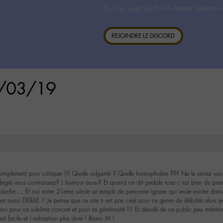
Tous les sujets du For-M- restent néanmoin
REJOINDRE LE DISCORD
27/03/19
simplement pour critiquer !!! Quelle vulgarité ? Quelle homophobie ??? Ne le seriez vo
degré vous connaissez? L humour aussi? Et quand on dit pedale rose c est bien du premie
luche … Et oui notre 21eme siècle se remplit de personne ignare qui veule exister dans
met aussi DEBILE !! Je pense que ce site n est pas créé pour ce genre de débilité alors j
i pour ce sublime concert et pour ta générosité !!! Et désolé de ce public peu mérita
est facile et l adoration plus dure ! Bravo M !