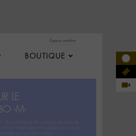
Espace membre
BOUTIQUE
R LE
BO -M-
5 des centaines et des centaines de sujets de
ux Forum laisse désormais sa place à un tout
hémien‧ne‧s: le « Dix-cordes ».