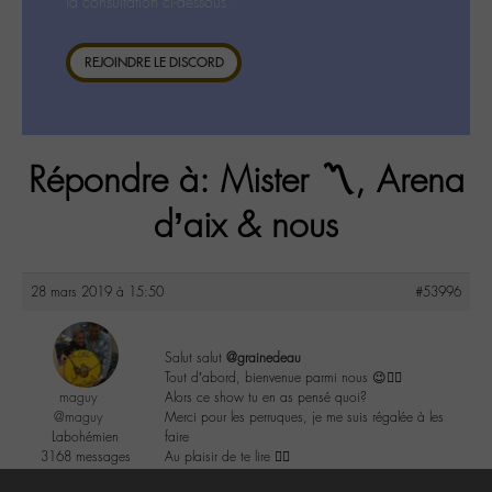
la consultation ci-dessous.
REJOINDRE LE DISCORD
Répondre à: Mister 〽️, Arena
d’aix & nous
28 mars 2019 à 15:50
#53996
Salut salut
@grainedeau
Tout d’abord, bienvenue parmi nous 😉👍🏻
maguy
Alors ce show tu en as pensé quoi?
@maguy
Merci pour les perruques, je me suis régalée à les
Labohémien
faire
3168 messages
Au plaisir de te lire ✌🏾