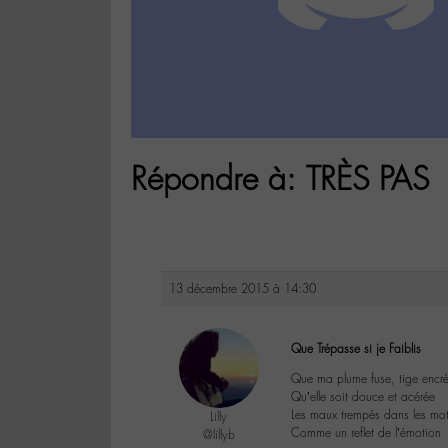
Répondre à: TRÈS PAS
13 décembre 2015 à 14:30
Que Trépasse si je Faiblis
Que ma plume fuse, tige encr
Qu’elle soit douce et acérée
Les maux trempés dans les mot
Lilly
Comme un reflet de l’émotion
@lillyb