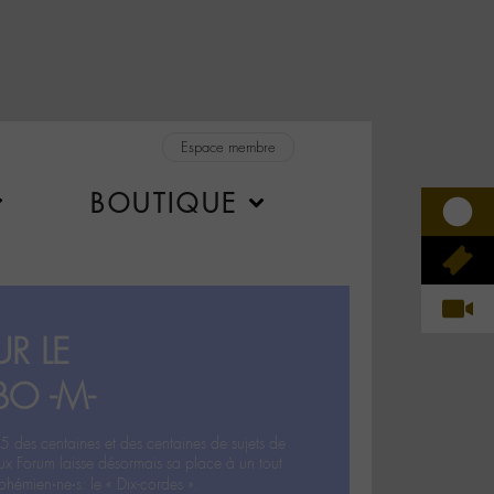
Espace membre
BOUTIQUE
R LE
BO -M-
5 des centaines et des centaines de sujets de
ux Forum laisse désormais sa place à un tout
hémien‧ne‧s: le « Dix-cordes ».