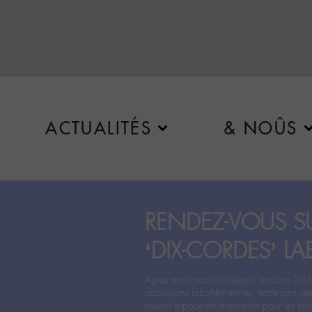
ACTUALITÉS
& NOÛS
RENDEZ-VOUS SU
‘DIX-CORDES’ LA
Après avoir accueilli depuis octobre 201
discussions labohémiennes, notre bon vie
nouvel espace de discussion pour les labo