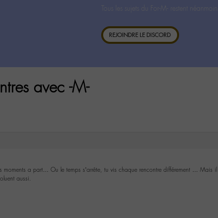
Tous les sujets du For-M- restent néanmoin
REJOINDRE LE DISCORD
tres avec -M-
es moments a part… Ou le temps s’arrête, tu vis chaque rencontre différement … Mais il
oluent aussi.