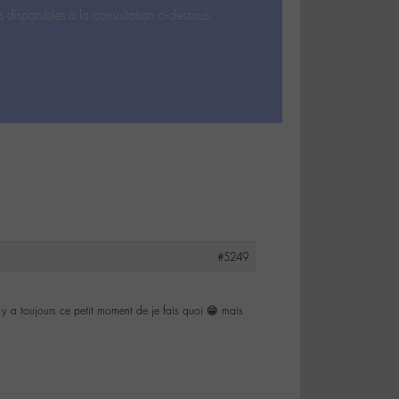
s disponibles à la consultation ci-dessous.
#5249
 y a toujours ce petit moment de je fais quoi 😁 mais