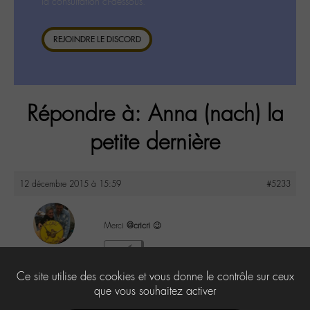
la consultation ci-dessous.
REJOINDRE LE DISCORD
Répondre à: Anna (nach) la
petite dernière
12 décembre 2015 à 15:59
#5233
Merci
@cricri
😉
maguy
1
@maguy
Ce site utilise des cookies et vous donne le contrôle sur ceux
Labohémien
3168 messages
que vous souhaitez activer