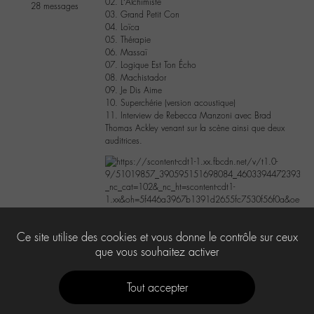
02. L’Alchimiste
28 messages
03. Grand Petit Con
04. Loïca
05. Thérapie
06. Massaï
07. Logique Est Ton Écho
08. Machistador
09. Je Dis Aime
10. Superchérie (version acoustique)
11. Interview de Rebecca Manzoni avec Brad
Thomas Ackley venant sur la scène ainsi que deux
auditrices.
7
Ce site utilise des cookies et vous donne le contrôle sur ceux
que vous souhaitez activer
Tout accepter