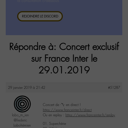
la consultation ci-dessous.
REJOINDRE LE DISCORD
Répondre à: Concert exclusif
sur France Inter le
29.01.2019
29 janvier 2019 à 21:42
#51287
Concert de -〽️- en direct !
https://www.franceinter.fr/direct
labo_m_ien
Ou en replay :
https://www.franceinter.fr/replay
@frederic
01. Superchérie
Labohémien